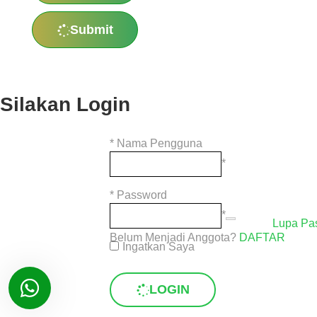
Submit
Silakan Login
*
Nama Pengguna
*
*
Password
*
Lupa Pa
Belum Menjadi Anggota?
DAFTAR
Ingatkan Saya
LOGIN