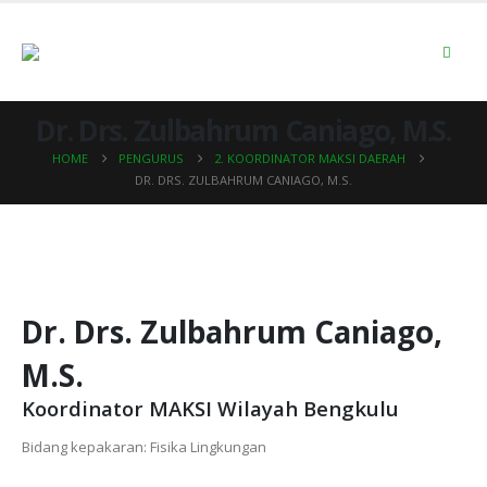
Dr. Drs. Zulbahrum Caniago, M.S.
HOME
PENGURUS
2. KOORDINATOR MAKSI DAERAH
DR. DRS. ZULBAHRUM CANIAGO, M.S.
Dr. Drs. Zulbahrum Caniago,
M.S.
Koordinator MAKSI Wilayah Bengkulu
Bidang kepakaran: Fisika Lingkungan