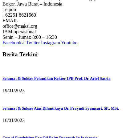
Bogor, Jawa Barat – Indonesia
Telpon
+62251 8621560
EMAIL
office@maksi.org
JAM operasional
Senin – Jumat: 8:00 – 16:30
Facebook-f
Twitter
Instagram
Youtube
Berita Terkini
Selamat & Sukses Pelantikan Rektor IPB Prof. Dr. Arief Satria
19/01/2023
Selamat & Sukses Atas Dilantiknya Dr. Prayudi Syamsuri, SP., MSi.
16/01/2023
Crowd Fundrising For Oil Palm Research In Indonesia