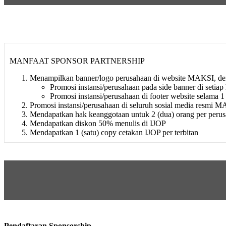
MANFAAT SPONSOR PARTNERSHIP
Menampilkan banner/logo perusahaan di website MAKSI, den
Promosi instansi/perusahaan pada side banner di setia
Promosi instansi/perusahaan di footer website selama 1
Promosi instansi/perusahaan di seluruh sosial media resmi M
Mendapatkan hak keanggotaan untuk 2 (dua) orang per peru
Mendapatkan diskon 50% menulis di IJOP
Mendapatkan 1 (satu) copy cetakan IJOP per terbitan
Pendaftaran Sponsorship