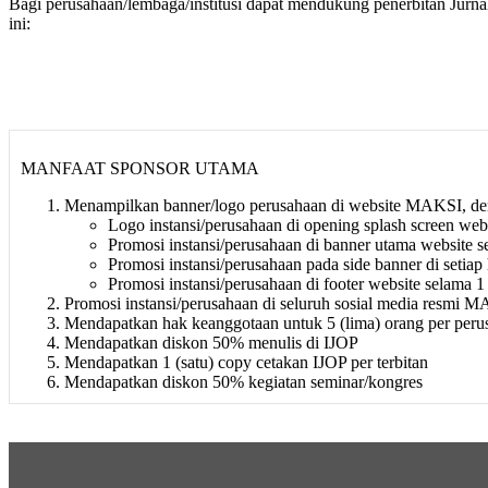
Bagi perusahaan/lembaga/institusi dapat mendukung penerbitan Jurnal
ini:
MANFAAT SPONSOR UTAMA
Menampilkan banner/logo perusahaan di website MAKSI, den
Logo instansi/perusahaan di opening splash screen webs
Promosi instansi/perusahaan di banner utama website s
Promosi instansi/perusahaan pada side banner di setiap
Promosi instansi/perusahaan di footer website selama 1 
Promosi instansi/perusahaan di seluruh sosial media resmi M
Mendapatkan hak keanggotaan untuk 5 (lima) orang per peru
Mendapatkan diskon 50% menulis di IJOP
Mendapatkan 1 (satu) copy cetakan IJOP per terbitan
Mendapatkan diskon 50% kegiatan seminar/kongres