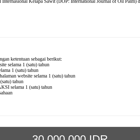
 Internasional Kelapa Sawit (IJOP: International Journal of Oil Palm)
gan ketentuan sebagai berikut:
ite selama 1 (satu) tahun
elama 1 (satu) tahun
 halaman website selama 1 (satu) tahun
(satu) tahun
AKSI selama 1 (satu) tahun
sahaan
30.000.000 IDR