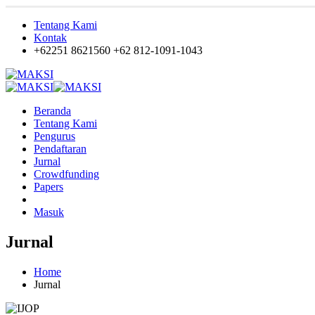
Tentang Kami
Kontak
+62251 8621560
+62 812-1091-1043
Beranda
Tentang Kami
Pengurus
Pendaftaran
Jurnal
Crowdfunding
Papers
Masuk
Jurnal
Home
Jurnal