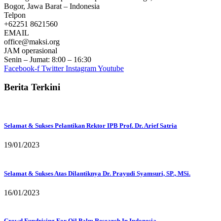
Bogor, Jawa Barat – Indonesia
Telpon
+62251 8621560
EMAIL
office@maksi.org
JAM operasional
Senin – Jumat: 8:00 – 16:30
Facebook-f
Twitter
Instagram
Youtube
Berita Terkini
Selamat & Sukses Pelantikan Rektor IPB Prof. Dr. Arief Satria
19/01/2023
Selamat & Sukses Atas Dilantiknya Dr. Prayudi Syamsuri, SP., MSi.
16/01/2023
Crowd Fundrising For Oil Palm Research In Indonesia