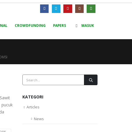
RNAL
CROWDFUNDING
PAPERS
MASUK
DMSI
KATEGORI
Sawit
n pucuk
Articles
ada
News