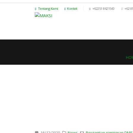
Tentang Kami
Kontak
+62251 8621560
+62 8
HO
16/12/2020
News
Pergantian pimipinan DMS