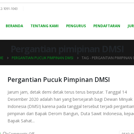
12-1091-1043
BERANDA
TENTANG KAMI
PENGURUS
PENDAFTARAN
JU
Pergantian pimipinan DMSI
ME
PERGANTIAN PUCUK PIMPINAN DMSI
TAG -
PERGANTIAN PIMIPINAN 
Pergantian Pucuk Pimpinan DMSI
Jarum jam, detak demi detak terus terus berputar. Tanggal 14
Desember 2020 adalah hari yang bersejarah bagi Dewan Minyak 
Indonesia (DMSI) karena pada tanggal tersebut terjadi pergantia
pimpinan dari Bapak Derom Bangun, Duta Sawit Indonesia, kep
Bapak Sahat...
I
Comments Off