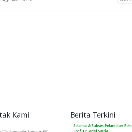
READ MO
tak Kami
Berita Terkini
Selamat & Sukses Pelantikan Rekt
Prof. Dr. Arief Satria
 F Technoparks Kampus IPB