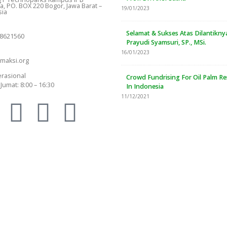
, PO. BOX 220 Bogor, Jawa Barat –
19/01/2023
sia
Selamat & Sukses Atas Dilantikny
 8621560
Prayudi Syamsuri, SP., MSi.
16/01/2023
maksi.org
rasional
Crowd Fundrising For Oil Palm R
Jumat: 8:00 – 16:30
In Indonesia
11/12/2021