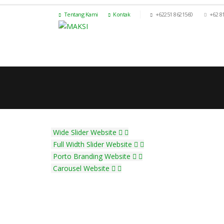
Tentang Kami
Kontak
+62251 8621560
+62 8
Wide Slider
Website
Full Width Slider
Website
Porto Branding
Website
Carousel
Website