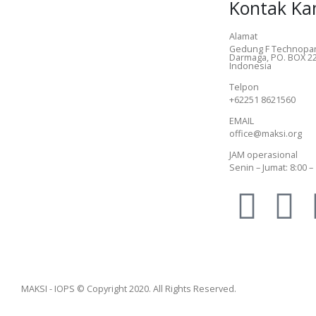
Kontak Ka
Alamat
Gedung F Technopar
Darmaga, PO. BOX 22
Indonesia
Telpon
+62251 8621560
EMAIL
office@maksi.org
JAM operasional
Senin – Jumat: 8:00 –
MAKSI - IOPS © Copyright 2020. All Rights Reserved.