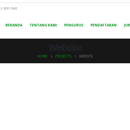
12-1091-1043
BERANDA
TENTANG KAMI
PENGURUS
PENDAFTARAN
JU
Website
HOME
PROJECTS
WEBSITE