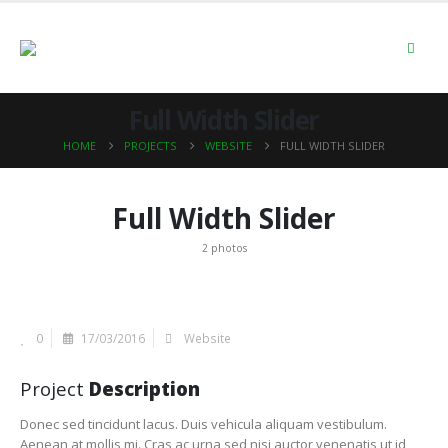
Full Width Slider
HOME
PROJECTS
WEBSITE
FULL WIDTH SLIDER
Full Width Slider
2 photos
0
17/03/2016
Website
Project
Description
Donec sed tincidunt lacus. Duis vehicula aliquam vestibulum.
Aenean at mollis mi. Cras ac urna sed nisi auctor venenatis ut id