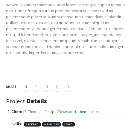
sapien. Vivamus commodo lacus lorem, a tristique sapien tempus
non. Donec fringilla cursus porttitor. Morbi quis massa id mi
pellentesque placerat. Nam scelerisque sit amet diam id blandit.
Nullam ultrices ligula at ligula tincidunt, sit amet aliquet mi
pellentesque. Aenean eget fermentum risus. Aenean eu ultricies
nulla, id bibendum libero. Vestibulum dui augue, malesuada nec
tellus vel, egestas condimentum ipsum. Vestibulum ut. Integer
semper quam turpis, id dapibus nunc ultrices at. Vestibulum eget
orci lobortis, imperdiet diam a, ornare eros.
SHARE
Project
Details
Client:
P-Themes -
https://www.portotheme.com
Skills:
BACKEND
HTML/CSS
LOGO