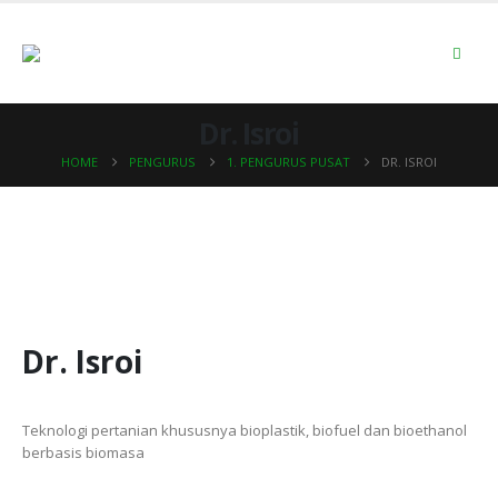
Dr. Isroi
HOME
PENGURUS
1. PENGURUS PUSAT
DR. ISROI
Dr. Isroi
Teknologi pertanian khususnya bioplastik, biofuel dan bioethanol
berbasis biomasa