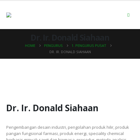
Dr. Ir. Donald Siahaan
HOME
PENGURUS
1. PENGURUS PUSAT
DR. IR. DONALD SIAHAAN
Dr. Ir. Donald Siahaan
Pengembangan desain industri, pengolahan produk hilir, produk
pangan fungsional farmasi, produk energi, speciality chemical
berbasis minyak sawit dan biomasa, prosedur, metode analisis,