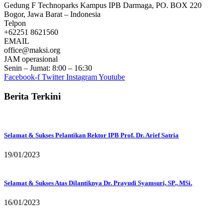
Gedung F Technoparks Kampus IPB Darmaga, PO. BOX 220
Bogor, Jawa Barat – Indonesia
Telpon
+62251 8621560
EMAIL
office@maksi.org
JAM operasional
Senin – Jumat: 8:00 – 16:30
Facebook-f
Twitter
Instagram
Youtube
Berita Terkini
Selamat & Sukses Pelantikan Rektor IPB Prof. Dr. Arief Satria
19/01/2023
Selamat & Sukses Atas Dilantiknya Dr. Prayudi Syamsuri, SP., MSi.
16/01/2023