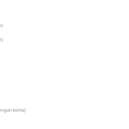
e)
e)
dengan koma)