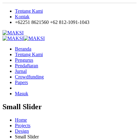
Tentang Kami
Kontak
+62251 8621560
+62 812-1091-1043
Beranda
Tentang Kami
Pengurus
Pendaftaran
Jurnal
Crowdfunding
Papers
Masuk
Small Slider
Home
Projects
Design
Small Slider