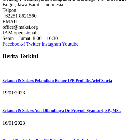
Bogor, Jawa Barat – Indonesia
Telpon
+62251 8621560
EMAIL
office@maksi.org
JAM operasional
Senin – Jumat: 8:00 – 16:30
Facebook-f
Twitter
Instagram
Youtube
Berita Terkini
Selamat & Sukses Pelantikan Rektor IPB Prof. Dr. Arief Satria
19/01/2023
Selamat & Sukses Atas Dilantiknya Dr. Prayudi Syamsuri, SP., MSi.
16/01/2023