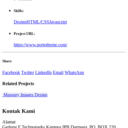
Skills:
Design
HTML/CSS
Javascript
Project URL:
https://www.portotheme.com/
Share
Facebook
Twitter
LinkedIn
Email
WhatsApp
Related
Projects
Masonry Images
Design
Kontak Kami
Alamat
Gedung F Technoparks Kampus IPB Darmaga, PO. BOX 220