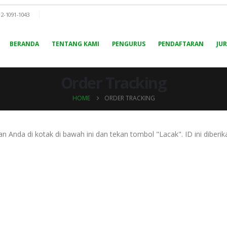
12-1091-1043
BERANDA
TENTANG KAMI
PENGURUS
PENDAFTARAN
JU
Order Tracking
HOME
ORDER TRACKING
Anda di kotak di bawah ini dan tekan tombol "Lacak". ID ini diber