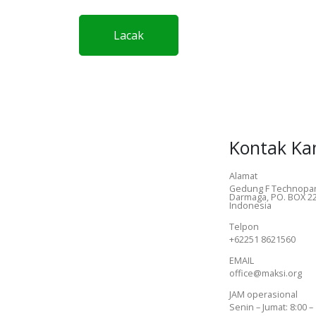
Lacak
Kontak Ka
Alamat
Gedung F Technopar
Darmaga, PO. BOX 22
Indonesia
Telpon
+62251 8621560
EMAIL
office@maksi.org
JAM operasional
Senin – Jumat: 8:00 –