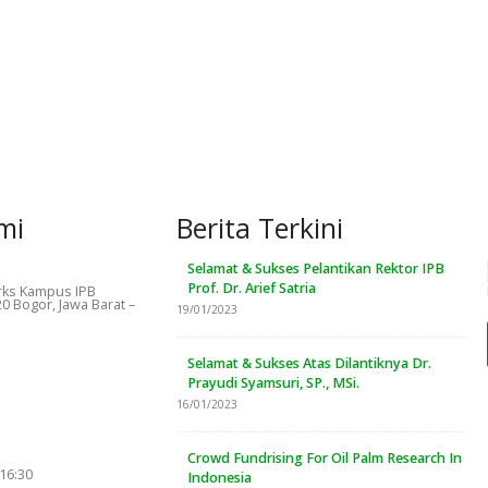
mi
Berita Terkini
Selamat & Sukses Pelantikan Rektor IPB
Prof. Dr. Arief Satria
ks Kampus IPB
0 Bogor, Jawa Barat –
19/01/2023
Selamat & Sukses Atas Dilantiknya Dr.
Prayudi Syamsuri, SP., MSi.
16/01/2023
Crowd Fundrising For Oil Palm Research In
 16:30
Indonesia