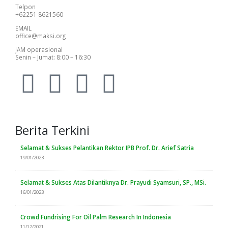
Telpon
+62251 8621560
EMAIL
office@maksi.org
JAM operasional
Senin – Jumat: 8:00 – 16:30
Berita Terkini
Selamat & Sukses Pelantikan Rektor IPB Prof. Dr. Arief Satria
19/01/2023
Selamat & Sukses Atas Dilantiknya Dr. Prayudi Syamsuri, SP., MSi.
16/01/2023
Crowd Fundrising For Oil Palm Research In Indonesia
11/12/2021