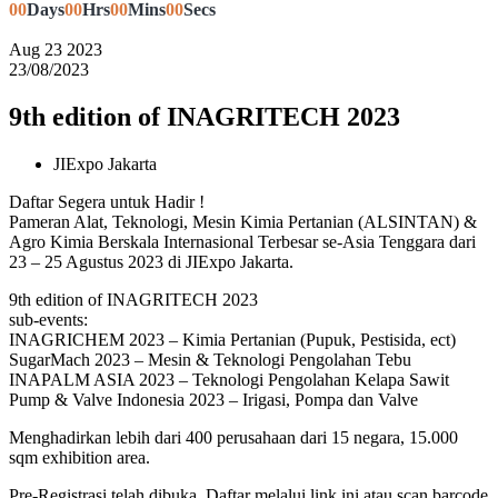
00
Days
00
Hrs
00
Mins
00
Secs
Aug
23
2023
23/08/2023
9th edition of INAGRITECH 2023
JIExpo Jakarta
Daftar Segera untuk Hadir !
Pameran Alat, Teknologi, Mesin Kimia Pertanian (ALSINTAN) &
Agro Kimia Berskala Internasional Terbesar se-Asia Tenggara dari
23 – 25 Agustus 2023 di JIExpo Jakarta.
9th edition of INAGRITECH 2023
sub-events:
INAGRICHEM 2023 – Kimia Pertanian (Pupuk, Pestisida, ect)
SugarMach 2023 – Mesin & Teknologi Pengolahan Tebu
INAPALM ASIA 2023 – Teknologi Pengolahan Kelapa Sawit
Pump & Valve Indonesia 2023 – Irigasi, Pompa dan Valve
Menghadirkan lebih dari 400 perusahaan dari 15 negara, 15.000
sqm exhibition area.
Pre-Registrasi telah dibuka. Daftar melalui link ini atau scan barcode